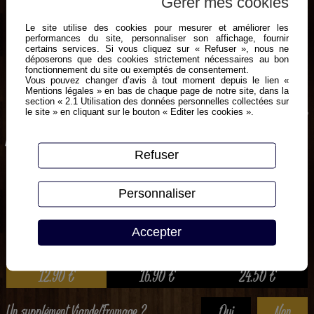
Gérer mes cookies
Le site utilise des cookies pour mesurer et améliorer les
performances du site, personnaliser son affichage, fournir
certains services. Si vous cliquez sur « Refuser », nous ne
déposerons que des cookies strictement nécessaires au bon
fonctionnement du site ou exemptés de consentement.
Vous pouvez changer d’avis à tout moment depuis le lien «
Mentions légales » en bas de chaque page de notre site, dans la
section « 2.1 Utilisation des données personnelles collectées sur
Crème fraîche, poulet, pommes de terre, maroilles, emmental, jambon de
le site » en cliquant sur le bouton « Editer les cookies ».
parme
Refuser
Personnaliser
Moyenne
Grande
Géante
Accepter
1 pers
2 à 3 pers
3 à 4 pers
12.90
€
16.90
€
24.50
€
Un supplément Viande/Fromage ?
Oui
Non