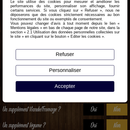
Le site utilise des cookies pour mesurer et améliorer les
performances du site, personnaliser son affichage, fournir
certains services. Si vous cliquez sur « Refuser », nous ne
déposerons que des cookies strictement nécessaires au bon
fonctionnement du site ou exemptés de consentement.
Vous pouvez changer d’avis à tout moment depuis le lien «
Mentions légales » en bas de chaque page de notre site, dans la
section « 2.1 Utilisation des données personnelles collectées sur
Crème fraiche, maroilles, emmental
le site » en cliquant sur le bouton « Editer les cookies ».
Refuser
Personnaliser
Moyenne
Grande
Géante
1 pers
2 à 3 pers
3 à 4 pers
Accepter
12.20
€
15.90
€
23.60
€
Un supplément Viande/Fromage ?
Oui
Non
Un supplément légume ?
Oui
Non