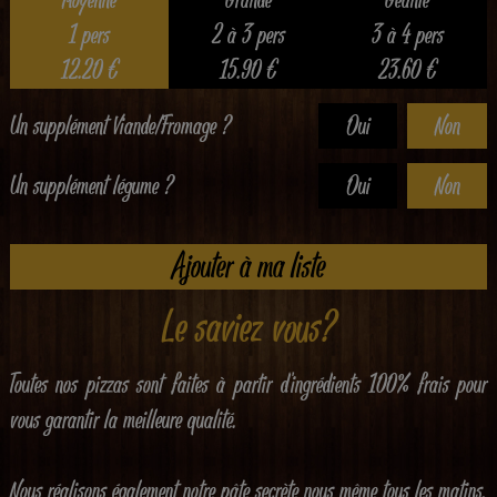
1 pers
2 à 3 pers
3 à 4 pers
12.20
€
15.90
€
23.60
€
Un supplément Viande/Fromage ?
Oui
Non
Un supplément légume ?
Oui
Non
Ajouter à ma liste
Le saviez vous?
Toutes nos pizzas sont faites à partir d'ingrédients 100% frais pour
vous garantir la meilleure qualité.
Nous réalisons également notre pâte secrète nous même tous les matins.