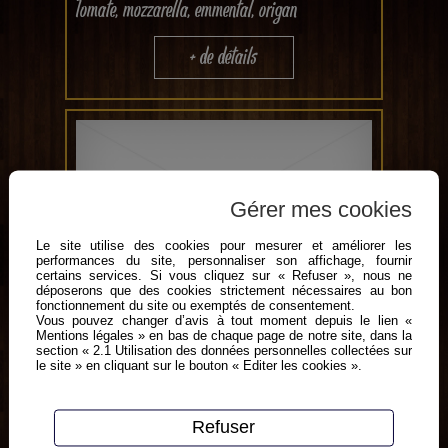
Tomate, mozzarella, emmental, origan
+ de détails
Gérer mes cookies
Le site utilise des cookies pour mesurer et améliorer les
performances du site, personnaliser son affichage, fournir
certains services. Si vous cliquez sur « Refuser », nous ne
déposerons que des cookies strictement nécessaires au bon
Campagnarde
fonctionnement du site ou exemptés de consentement.
Vous pouvez changer d’avis à tout moment depuis le lien «
Mentions légales » en bas de chaque page de notre site, dans la
section « 2.1 Utilisation des données personnelles collectées sur
tomate, chèvre ,lard fume,gruyère, origan
le site » en cliquant sur le bouton « Editer les cookies ».
+ de détails
Refuser