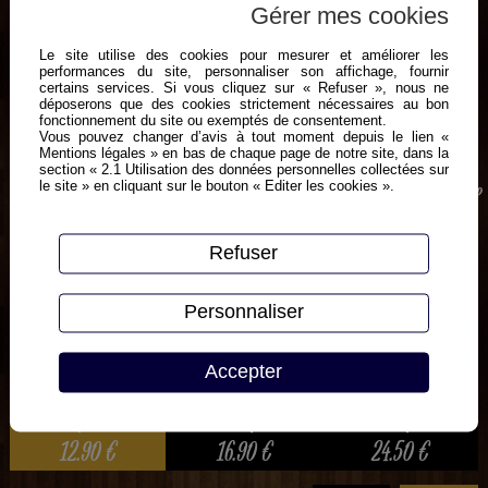
Gérer mes cookies
Le site utilise des cookies pour mesurer et améliorer les
performances du site, personnaliser son affichage, fournir
certains services. Si vous cliquez sur « Refuser », nous ne
déposerons que des cookies strictement nécessaires au bon
fonctionnement du site ou exemptés de consentement.
Vous pouvez changer d’avis à tout moment depuis le lien «
Mentions légales » en bas de chaque page de notre site, dans la
section « 2.1 Utilisation des données personnelles collectées sur
le site » en cliquant sur le bouton « Editer les cookies ».
Tomate, jambon, lardons fumés, champignons, chorizo, oignons, ail, oeuf,
crème fraîche, emmental, origan
Refuser
Personnaliser
Accepter
Moyenne
Grande
Géante
1 pers
2 à 3 pers
3 à 4 pers
12.90
€
16.90
€
24.50
€